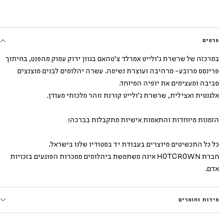
פרטים
במרכזה של שרשרת ג׳ולייט אמרלד צ׳טהאם בגוון ירוק עמוק מהפנט, בחיתוך
פרינסס מרובע- מרהיבה ועוצרת נשימה. עשרה יהלומים לבנים מנצנצים
סביבה ומעצימים את יופיה המיוחד.
אלגנטית ואצילית, שרשרת ג׳ולייט קורנת זוהר מלכותי מעודן.
הזמנות מיוחדות והתאמות אישיות מתקבלות בברכה!
כל כל התכשיטים מיוצרים בעבודת יד בסטודיו שלנו בישראל.
חברת HOTCROWN אינה משתמשת ביהלומים ממכרות הפוגעים בזכויות
אדם.
מידות וחומרים