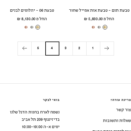
טבעת תום - טבעת אות אמייל שחור
טבעת 06 - יהלומים לבנים
מחיר
מחיר
החל מ 5,830.00 ₪
החל מ 8,130.00 ₪
מבצע
מבצע
ז
ז
ז
ז
ז
ז
ה
ה
ה
ה
ה
ה
ב
ב
ב
ב
ב
ב
5
4
3
2
1
צ
ל
א
צ
ל
א
ה
ב
ד
ה
ב
ד
ו
ן
ו
ו
ן
ו
ב
ם
ב
ם
צריכה עזרה?
בואי לבקר
צור קשר
נשמח לארח בחנות הדגל שלנו
בדיזינגוף 209 תל אביב
שאלות ותשובות
ימים א-ה 10:00-19:00