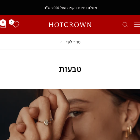
משלוח חינם בקניה מעל 2000 ש״ח
0
0
HOTCROWN
יווט
IL
סדר לפי
טבעות