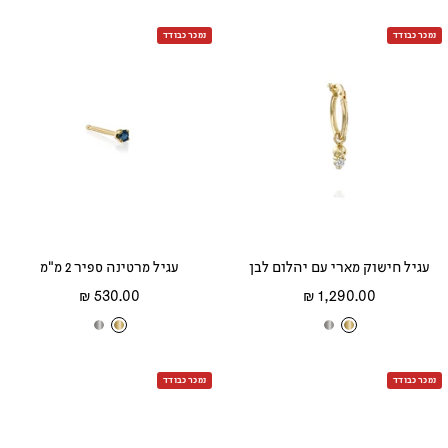
ה
ה
ה
ב
ב
נמכר כבודד
נמכר כבודד
ב
ב
ב
צ
ל
צ
ל
א
ה
ב
ה
ב
ד
ו
ן
ו
ן
ו
ב
ב
ם
עגיל חישוק מארי עם יהלום לבן
עגיל מרטינה ספיר 2 מ"מ
מחיר
מחיר
530.00 ₪
1,290.00 ₪
מבצע
מבצע
ז
ז
ז
ז
ה
ה
ה
ה
נמכר כבודד
ב
ב
נמכר כבודד
ב
ב
צ
ל
צ
ל
ה
ב
ה
ב