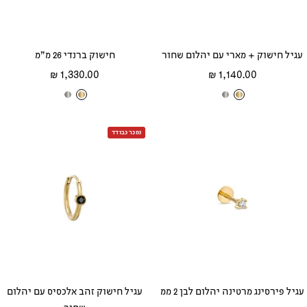
עגיל חישוק + מארי עם יהלום שחור
חישוק ברנדי 26 מ״מ
מחיר
מחיר
1,330.00 ₪
1,140.00 ₪
מבצע
מבצע
ז
ז
ז
ז
ה
ה
ה
ה
ב
ב
נמכר כבודד
ב
ב
צ
ל
צ
ל
ה
ב
ה
ב
ו
ן
ו
ן
ב
ב
עגיל פירסינג מרטינה יהלום לבן 2 ממ
עגיל חישוק זהב אלכסיס עם יהלום