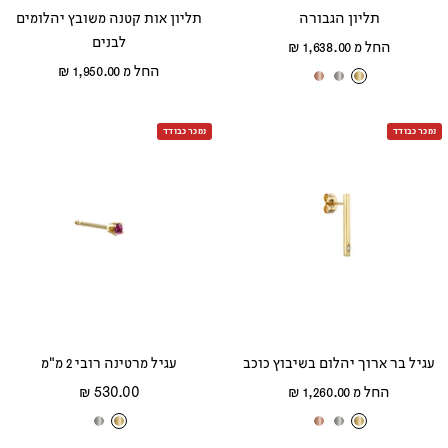
תליון הגבורה
תליון אות קטנה משובץ יהלומים
לבנים
מחיר
החל מ 1,638.00 ₪
מחיר
מבצע
החל מ 1,950.00 ₪
ז
ז
ז
מבצע
ה
ה
ה
נמכר כבודד
ב
ב
ב
נמכר כבודד
צ
ל
א
ה
ב
ד
ו
ן
ו
ב
ם
עגיל בר ארוך יהלום בשיבוץ כוכב
עגיל מרטינה רובי 2 מ"מ
מחיר
מחיר
החל מ 1,260.00 ₪
530.00 ₪
מבצע
מבצע
ז
ז
ז
ז
ז