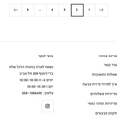
ב
ב
ב
ב
ב
ב
6
…
4
3
2
1
צ
ל
א
צ
ל
א
ה
ב
ד
ה
ב
ד
ו
ן
ו
ו
ן
ו
ב
ם
ב
ם
צריכה עזרה?
בואי לבקר
צור קשר
נשמח לארח בחנות הדגל שלנו
בדיזינגוף 209 תל אביב
שאלות ותשובות
ימים א-ה 10:00-19:00
איך למדוד מידת טבעת
יום ו 10:00-15:00
טלפון: 058-7299400
מדיניות משלוחים
מדיניות החזר כספי
תקנון מבצעים