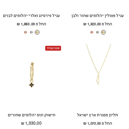
עגיל פאולין יהלומים שחור ולבן
עגיל פירסינג ואלרי יהלומים לבנים
מחיר
מחיר
החל מ 1,920.00 ₪
החל מ 1,883.00 ₪
מבצע
מבצע
ז
ז
ז
ז
ז
ז
ה
ה
ה
ה
ה
ה
ב
ב
ב
נמכר כבודד
ב
ב
ב
צ
ל
א
צ
ל
א
ה
ב
ד
ה
ב
ד
ו
ן
ו
ו
ן
ו
ב
ם
ב
ם
תליון מסגרת ארץ ישראל
חישוק ונוס יהלומים שחורים
מחיר
מחיר
החל מ 1,070.00 ₪
1,330.00 ₪