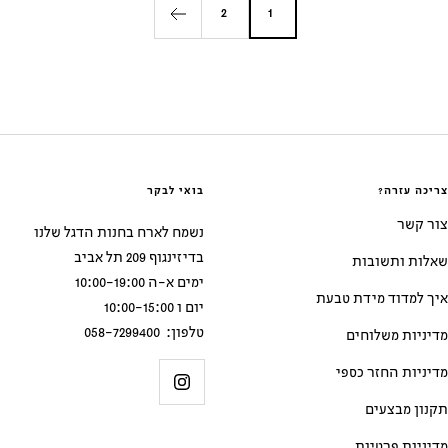
2
1
צ
ל
א
ה
ב
ד
ה
ב
ד
ו
ן
ו
ו
ן
ו
ב
ם
ב
ם
צריכה עזרה?
בואי לבקר
צור קשר
נשמח לארח בחנות הדגל שלנו
בדיזינגוף 209 תל אביב
שאלות ותשובות
ימים א-ה 10:00-19:00
איך למדוד מידת טבעת
יום ו 10:00-15:00
טלפון: 058-7299400
מדיניות משלוחים
מדיניות החזר כספי
תקנון מבצעים
מדיניות פרטיות