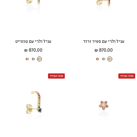
ב
ם
ב
ם
עגיל ולרי עם ספיר ורוד
עגיל ולרי עם טנזנייט
מחיר
מחיר
870.00 ₪
870.00 ₪
מבצע
מבצע
ז
ז
ז
ז
ז
ז
ה
ה
ה
ה
ה
ה
נמכר כבודד
ב
ב
ב
נמכר כבודד
ב
ב
ב
צ
ל
א
צ
ל
א
ה
ב
ד
ה
ב
ד
ו
ן
ו
ו
ן
ו
ב
ם
ב
ם