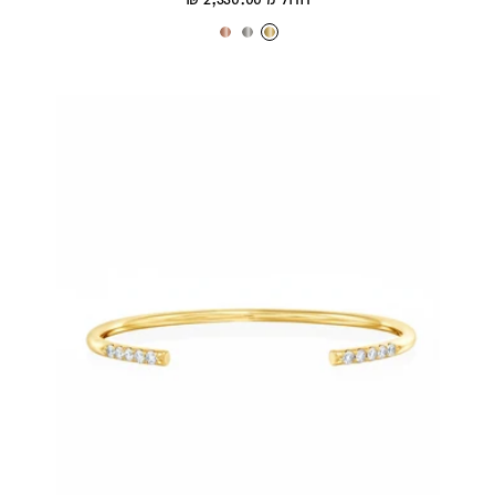
מבצע
ז
ז
ז
ה
ה
ה
ב
ב
ב
צ
ל
א
ה
ב
ד
ו
ן
ו
ב
ם