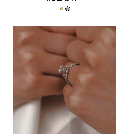
מבצע
ז
ז
ה
ה
ב
ב
ל
צ
ב
ה
ן
ו
ב