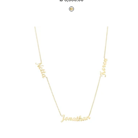
מבצע
ז
ה
ב
צ
ה
ו
ב