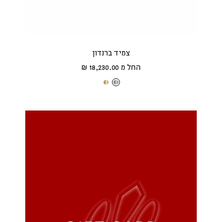
צמיד ברנדון
מחיר
החל מ 18,230.00 ₪
מבצע
ז
ז
ה
ה
ב
ב
ל
צ
ב
ה
ן
ו
ב