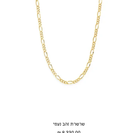
ה
ב
ד
ו
ן
ו
ב
ם
שרשרת זהב נעמי
מחיר
8,330.00 ₪