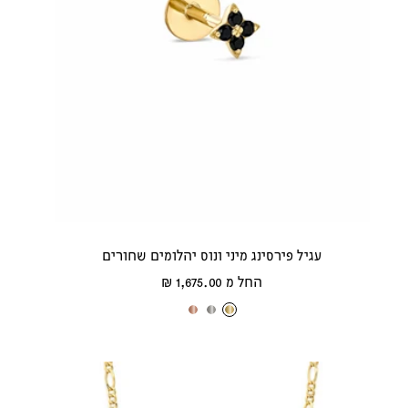
עגיל פירסינג מיני ונוס יהלומים שחורים
מחיר
החל מ 1,675.00 ₪
מבצע
ז
ז
ז
ה
ה
ה
ב
ב
ב
צ
ל
א