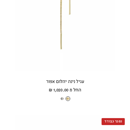
עגיל נינה יהלום אפור
מחיר
החל מ 1,020.00 ₪
מבצע
ז
ז
ה
ה
ב
ב
נמכר כבודד
צ
ל