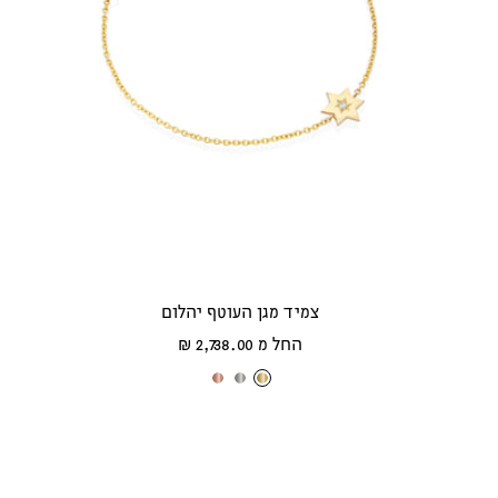
צמיד מגן העוטף יהלום
מחיר
החל מ 2,738.00 ₪
מבצע
ז
ז
ז
ה
ה
ה
ב
ב
ב
צ
ל
א