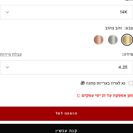
14K
צבע:
זהב צהוב
זהב
זהב
זהב
צהוב
לבן
אדום
מידה:
טבלת מידות
4.25
נא לארוז באריזת מתנה 🎁
זמן אספקה עד 21 ימי עסקים :)
הוספה לסל
קנה עכשיו