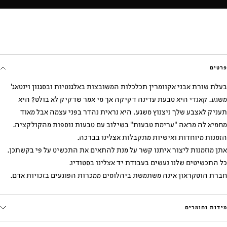
פרטים
בעלת שורת אבני אקוומרין תכלכלות המשובצות באלגנטיות ובסגנון וינטאג'
משגע. קאנדי היא טבעת עדינה דקיקה אך מי אמר שדקיק לא בולט? היא
תעניק לאצבע שלך ניצנוץ משגע. היא נראית נהדר בפני עצמה אבל מאוד
מחמיא לה מראה "ערימת טבעות" בשילוב עם טבעות נוספות מהקולקציה.
הזמנות מיוחדות ואישיות מתקבלות אצלינו בברכה.
אתן מוזמנות ליצור איתנו קשר על מנת להתאים את התכשיט על פי בקשתכן.
כל התכשיטים שלנו נעשים בעבודת יד אצלינו בסטודיו.
חברת הוטקראון אינה משתמשת ביהלומים ממכרות הפוגעים בזכויות אדם.
מידות וחומרים