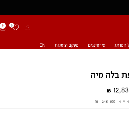
0
0
 המותג
פירסינגים
מעקב הזמנות
EN
ת בלה מיה
12,830
RI-1245-100-14-Y-4