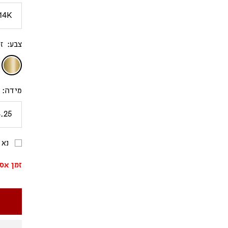
14K
צבע:
ז
זהב
צהוב
מידה:
4.25
נא 
זמן אספקה עד 