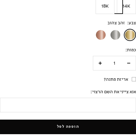
18K
14K
צבע:
זהב צהוב
זהב
זהב
זהב
צהוב
לבן
אדום
כמות:
אריזת מתנה?
אנא צייני את השם הרצוי:
הוספה לסל