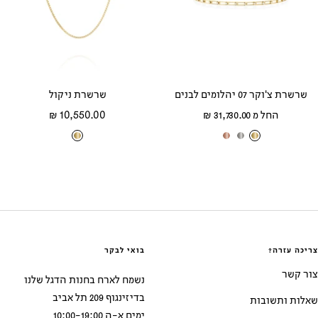
ב
ם
ב
ם
שרשרת צ'וקר 07 יהלומים לבנים
שרשרת ניקול
מחיר
מחיר
החל מ 31,730.00 ₪
10,550.00 ₪
מבצע
מבצע
ז
ז
ז
ז
ה
ה
ה
ה
ב
ב
ב
ב
צ
ל
א
צ
ה
ב
ד
ה
ו
ן
ו
ו
ב
ם
ב
צריכה עזרה?
בואי לבקר
צור קשר
נשמח לארח בחנות הדגל שלנו
בדיזינגוף 209 תל אביב
שאלות ותשובות
ימים א-ה 10:00-19:00